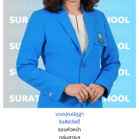
นางปุณนัฏฐา
รังสิสวัสดิ์
รองหัวหน้า
กลุ่มสาระฯ