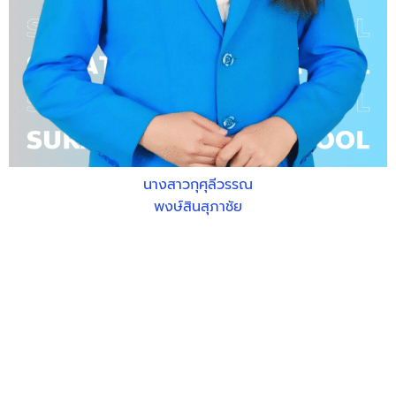
นางสาวกุศุลีวรรณ
พงษ์สินสุภาชัย