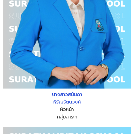
นางสาวสนันดา
หิรัญรัตนวงศ์
หัวหน้า
กลุ่มสาระฯ