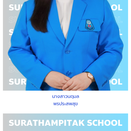
นางสาวนฤมล
พรประสพสุข