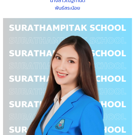
นางสาวณัฐกานต์
พันธ์สระน้อย