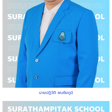
นายปฏิวัติ พบชัยภูมิ