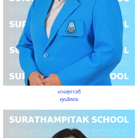
นางสุภาวดี
คุณโคตร