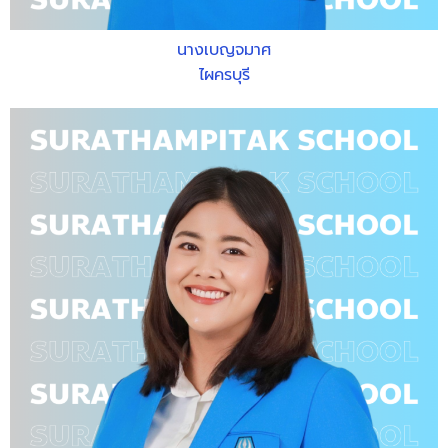
นางเบญจมาศ
ไผครบุรี